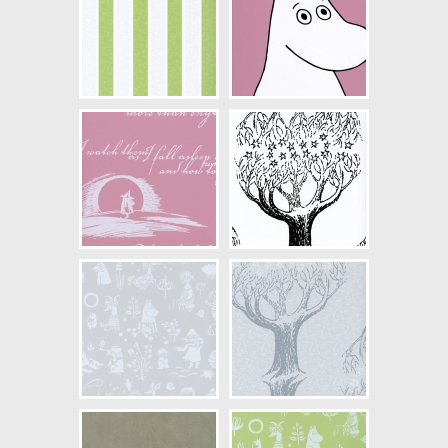
NCS Bottenkulör: S1030-G50Y
Färg: Grön, Vitaktig
Mönster: Människor, Text, Barn
Struktur: Slät
Cirkapris: 699,00 kr
(Kontakta din färghandlare för
exakt pris.)