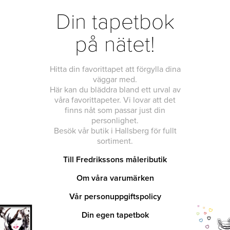
Din tapetbok
på nätet!
Hitta din favorittapet att förgylla dina
väggar med.
Här kan du bläddra bland ett urval av
våra favorittapeter. Vi lovar att det
finns nåt som passar just din
personlighet.
Besök vår butik i Hallsberg för fullt
sortiment.
Till Fredrikssons måleributik
Om våra varumärken
Vår personuppgiftspolicy
Din egen tapetbok