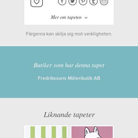
Mer om tapeten
Färgerna kan skilja sig mot verkligheten.
Tillverkare:
Decor Maison
Kollektion:
MOOMIN
Butiker som har denna tapet
Fredrikssons Måleributik AB
Information
Egenskaper: Limma på väggen
Opacitet: Låg
Liknande tapeter
Längd x Bredd: 11,20 x 0,53
Mönsterhöjd: 0,64
Artikelnummer: 5162-7