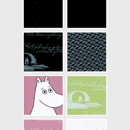
NCS Bottenkulör: S1500-N
Färg: Vitaktig, Grå
Mönster: Människor, Djur, Barn
Struktur: Slät
Cirkapris: 699,00 kr
(Kontakta din färghandlare för
exakt pris.)