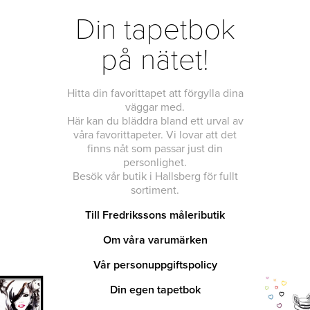
Din tapetbok
på nätet!
Hitta din favorittapet att förgylla dina
väggar med.
Här kan du bläddra bland ett urval av
våra favorittapeter. Vi lovar att det
finns nåt som passar just din
personlighet.
Besök vår butik i Hallsberg för fullt
sortiment.
Till Fredrikssons måleributik
Om våra varumärken
Vår personuppgiftspolicy
Din egen tapetbok