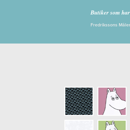
Kollektion:
Butiker som har
Information
Fredrikssons Måler
Egenskaper
Opacitet: Lå
Längd x Bred
Mönsterhöjd
Artikelnumm
NCS Bottenk