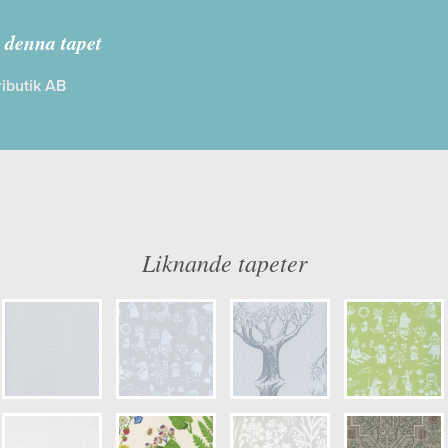
MOOMIN
 denna tapet
ibutik AB
: Limma på väggen
Färg: Vitaktig, Beige, Grå
g
Mönster: Blommig, Djur
d: 11,20 x 0,53
Struktur: Slät, Blank
: 0,08
Cirkapris: 699,00 kr
er: 5167-2
(Kontakta din färghandlare för exakt 
Liknande tapeter
ulör: S1002-Y50R