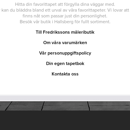
Hitta din favorittapet att förgylla dina väggar med.
 kan du bläddra bland ett urval av våra favorittapeter. Vi lovar att
finns nåt som passar just din personlighet.
Besök vår butik i Hallsberg för fullt sortiment.
Till Fredrikssons måleributik
Om våra varumärken
Vår personuppgiftspolicy
Din egen tapetbok
Kontakta oss