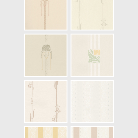
NCS Bottenkulör: S0502-Y50R
Färg: Vitaktig, Beige
Mönster: Randig, Prickig
Struktur: Slät
Cirkapris: 699,00 kr
(Kontakta din färghandlare för
exakt pris.)