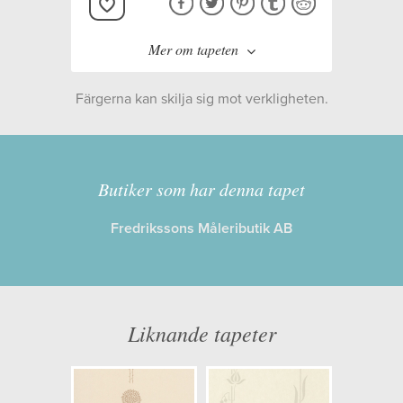
Mer om tapeten
Färgerna kan skilja sig mot verkligheten.
Tillverkare:
Decor Maison
Kollektion:
Mormors Tid
Butiker som har denna tapet
Fredrikssons Måleributik AB
Information
Egenskaper: Limma på väggen
Opacitet: Låg
Liknande tapeter
Längd x Bredd: 10,05 x 0,53
Mönsterhöjd: 0,00
Artikelnummer: 4831-2