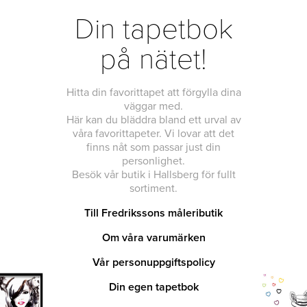
Din tapetbok
på nätet!
Hitta din favorittapet att förgylla dina
väggar med.
Här kan du bläddra bland ett urval av
våra favorittapeter. Vi lovar att det
finns nåt som passar just din
personlighet.
Besök vår butik i Hallsberg för fullt
sortiment.
Till Fredrikssons måleributik
Om våra varumärken
Vår personuppgiftspolicy
Din egen tapetbok