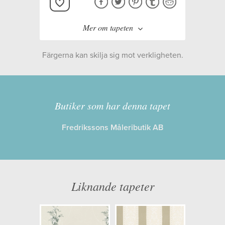
Mer om tapeten
Färgerna kan skilja sig mot verkligheten.
Tillverkare:
Decor Maison
Kollektion:
Mormors Tid
Butiker som har denna tapet
Fredrikssons Måleributik AB
Information
Egenskaper: Limma på väggen
Opacitet: Låg
Liknande tapeter
Längd x Bredd: 10,05 x 0,53
Mönsterhöjd: 0,00
Artikelnummer: 4831-4