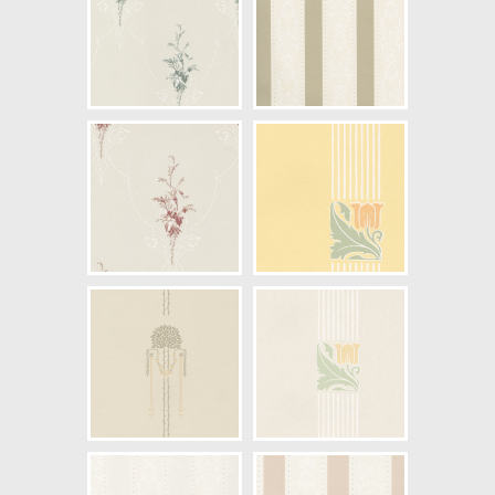
NCS Bottenkulör: S0603-Y20R
Färg: Vitaktig, Gul
Mönster: Randig, Prickig,
Medaljong
Struktur: Slät
Cirkapris: 699,00 kr
(Kontakta din färghandlare för
exakt pris.)