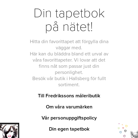
Din tapetbok
på nätet!
Hitta din favorittapet att förgylla dina
väggar med.
Här kan du bläddra bland ett urval av
våra favorittapeter. Vi lovar att det
finns nåt som passar just din
personlighet.
Besök vår butik i Hallsberg för fullt
sortiment.
Till Fredrikssons måleributik
Om våra varumärken
Vår personuppgiftspolicy
Din egen tapetbok