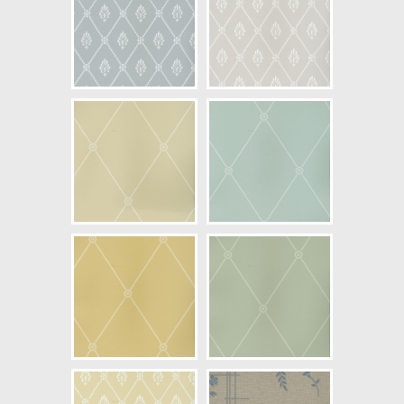
NCS Bottenkulör: S2010-R90B
Färg: Blå, Vitaktig, Grå
Mönster: Rutig, Medaljong
Struktur: Slät, Limtryck
Cirkapris: 1947,00 kr
(Kontakta din färghandlare för
exakt pris.)