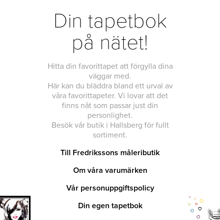
Din tapetbok
på nätet!
Hitta din favorittapet att förgylla dina
väggar med.
Här kan du bläddra bland ett urval av
våra favorittapeter. Vi lovar att det
finns nåt som passar just din
personlighet.
Besök vår butik i Hallsberg för fullt
sortiment.
Till Fredrikssons måleributik
Om våra varumärken
Vår personuppgiftspolicy
Din egen tapetbok