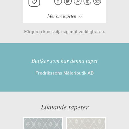
Mer om tapeten
Färgerna kan skilja sig mot verkligheten.
Tillverkare:
Cole & Son
Kollektion:
Archive Anthology
Butiker som har denna tapet
Fredrikssons Måleributik AB
Information
Egenskaper: Limma på väggen
Opacitet: Hög
Liknande tapeter
Längd x Bredd: 10,00 x 0,52
Mönsterhöjd: 0,13
Artikelnummer: 100/11055