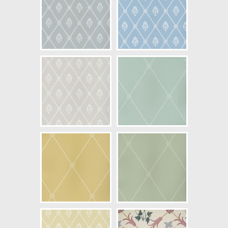
NCS Bottenkulör: S1510-Y10R
Färg: Grön, Vitaktig
Mönster: Rutig, Trellis
Struktur: Slät, Limtryck
Cirkapris: 1947,00 kr
(Kontakta din färghandlare för
exakt pris.)