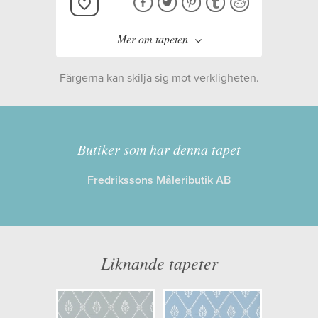
Mer om tapeten
Färgerna kan skilja sig mot verkligheten.
Tillverkare:
Cole & Son
Kollektion:
Archive Anthology
Butiker som har denna tapet
Fredrikssons Måleributik AB
Information
Egenskaper: Limma på väggen
Opacitet: Hög
Liknande tapeter
Längd x Bredd: 10,00 x 0,52
Mönsterhöjd: 0,26
Artikelnummer: 100/13063