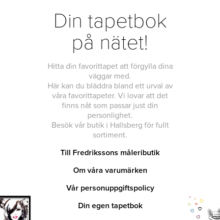
Din tapetbok
på nätet!
Hitta din favorittapet att förgylla dina
väggar med.
Här kan du bläddra bland ett urval av
våra favorittapeter. Vi lovar att det
finns nåt som passar just din
personlighet.
Besök vår butik i Hallsberg för fullt
sortiment.
Till Fredrikssons måleributik
Om våra varumärken
Vår personuppgiftspolicy
Din egen tapetbok