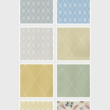
NCS Bottenkulör: S2005-G40Y
Färg: Grön, Vitaktig
Mönster: Rutig, Trellis
Struktur: Slät, Limtryck
Cirkapris: 1947,00 kr
(Kontakta din färghandlare för
exakt pris.)