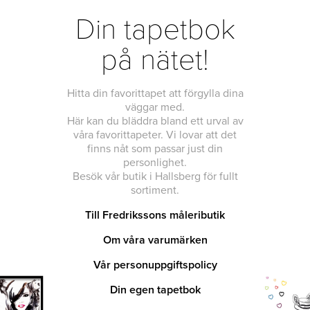
Din tapetbok
på nätet!
Hitta din favorittapet att förgylla dina
väggar med.
Här kan du bläddra bland ett urval av
våra favorittapeter. Vi lovar att det
finns nåt som passar just din
personlighet.
Besök vår butik i Hallsberg för fullt
sortiment.
Till Fredrikssons måleributik
Om våra varumärken
Vår personuppgiftspolicy
Din egen tapetbok