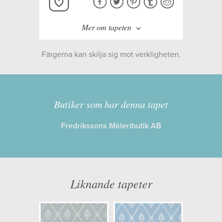
Mer om tapeten
Färgerna kan skilja sig mot verkligheten.
Tillverkare:
Cole & Son
Kollektion:
Archive Anthology
Butiker som har denna tapet
Fredrikssons Måleributik AB
Information
Egenskaper: Limma på väggen
Opacitet: Hög
Liknande tapeter
Längd x Bredd: 10,00 x 0,52
Mönsterhöjd: 0,26
Artikelnummer: 100/13066