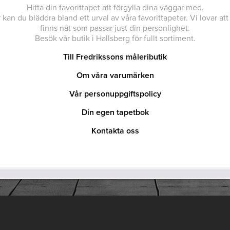
Hitta din favorittapet att förgylla dina väggar med.
 kan du bläddra bland ett urval av våra favorittapeter. Vi lovar att
finns nåt som passar just din personlighet.
Besök vår butik i Hallsberg för fullt sortiment.
Till Fredrikssons måleributik
Om våra varumärken
Vår personuppgiftspolicy
Din egen tapetbok
Kontakta oss