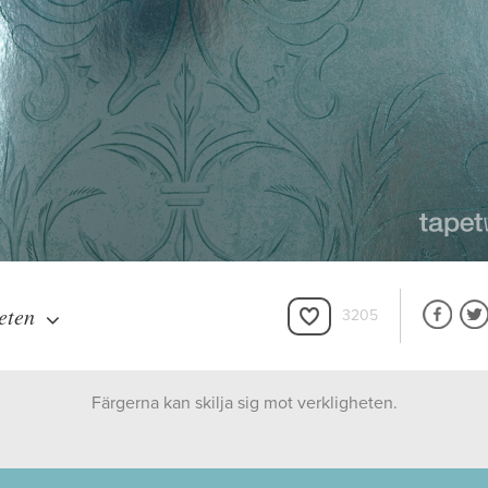
eten
3205
Färgerna kan skilja sig mot verkligheten.
Cole & Son