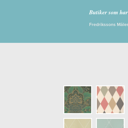
Kollektion:
Butiker som har
Information
Fredrikssons Måler
Egenskaper
Opacitet: H
Längd x Bre
Mönsterhöjd
Artikelnumm
NCS Botten