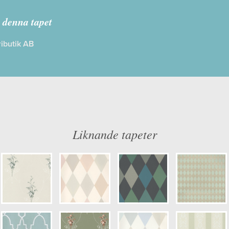
ALBEMARLE
 denna tapet
ibutik AB
: Limma på väggen
Färg: Grön
ög
Mönster: Rutig, Medaljong
dd: 10,00 x 53,00
Struktur: Slät, Blank
: 0,53
Cirkapris: 2735,00 kr
er: 94/4021
(Kontakta din färghandlare för exakt 
Liknande tapeter
kulör: S4010-B50G