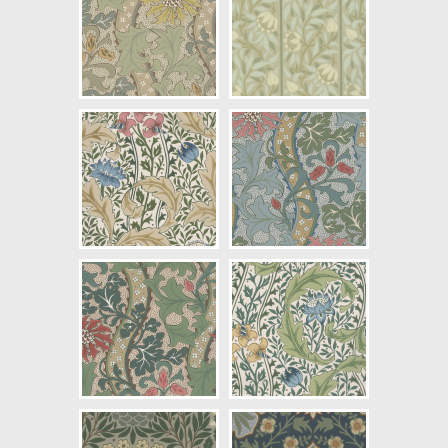
Mönsterhöjd: 0,23
Artikelnummer: 217571
NCS Bottenkulör: S7010-G50Y
Färg: Blå, Grön, Beige
Mönster: Randig, Blommig,
Växter
Struktur: Limtryck
Cirkapris: 2190,00 kr
(Kontakta din färghandlare för
exakt pris.)