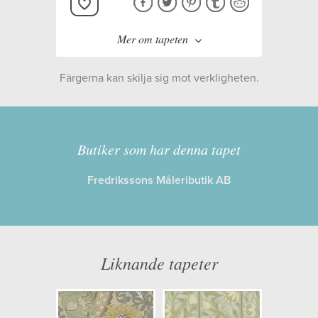
Mer om tapeten
Färgerna kan skilja sig mot verkligheten.
Tillverkare:
MORRIS & CO
Kollektion:
Morris & Co x The
Butiker som har denna tapet
Huntington The Unfinished
Fredrikssons Måleributik AB
Works
Information
Liknande tapeter
Egenskaper: Limma på tapeten
Opacitet: Hög
Längd x Bredd: 10,05 x 0,52