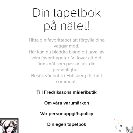
Din tapetbok
på nätet!
Hitta din favorittapet att förgylla dina
väggar med.
Här kan du bläddra bland ett urval av
våra favorittapeter. Vi lovar att det
finns nåt som passar just din
personlighet.
Besök vår butik i Hallsberg för fullt
sortiment.
Till Fredrikssons måleributik
Om våra varumärken
Vår personuppgiftspolicy
Din egen tapetbok