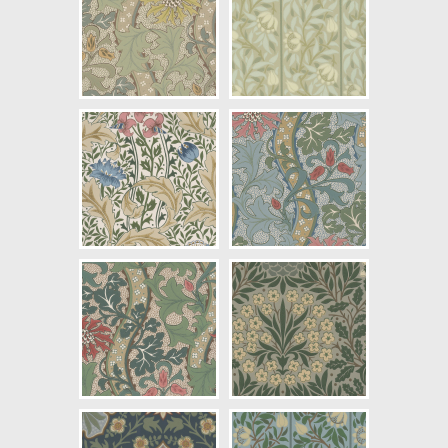
Mönsterhöjd: 0,52
Artikelnummer: 217577
NCS Bottenkulör: S0804-Y50R
Färg: Blå, Grön, Gul
Mönster: Växande, Blommig,
Växter
Struktur: Limtryck
Cirkapris: 2479,00 kr
(Kontakta din färghandlare för
exakt pris.)