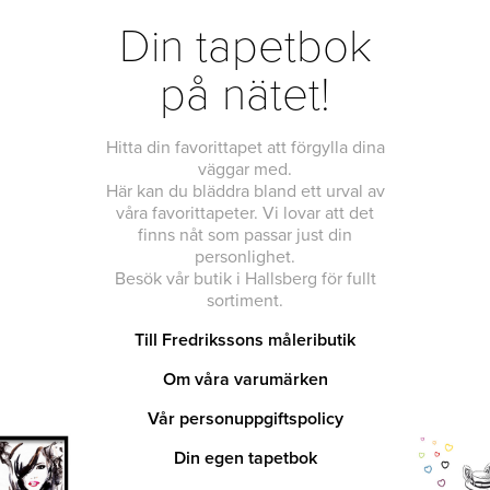
Din tapetbok
på nätet!
Hitta din favorittapet att förgylla dina
väggar med.
Här kan du bläddra bland ett urval av
våra favorittapeter. Vi lovar att det
finns nåt som passar just din
personlighet.
Besök vår butik i Hallsberg för fullt
sortiment.
Till Fredrikssons måleributik
Om våra varumärken
Vår personuppgiftspolicy
Din egen tapetbok