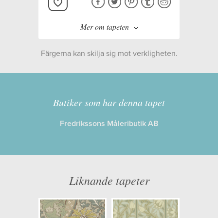
Mer om tapeten
Färgerna kan skilja sig mot verkligheten.
Tillverkare:
MORRIS & CO
Kollektion:
Morris & Co x The
Butiker som har denna tapet
Huntington The Unfinished
Fredrikssons Måleributik AB
Works
Information
Liknande tapeter
Egenskaper: Limma på tapeten
Opacitet: Hög
Längd x Bredd: 10,05 x 0,52