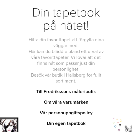
Din tapetbok
på nätet!
Hitta din favorittapet att förgylla dina
väggar med.
Här kan du bläddra bland ett urval av
våra favorittapeter. Vi lovar att det
finns nåt som passar just din
personlighet.
Besök vår butik i Hallsberg för fullt
sortiment.
Till Fredrikssons måleributik
Om våra varumärken
Vår personuppgiftspolicy
Din egen tapetbok