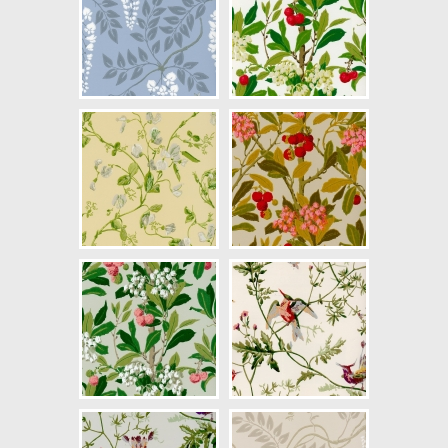
NCS Bottenkulör: S0804-Y30R
Färg: Grön, Vitaktig, Lila
Mönster: Blommig, Växter
Struktur: Slät, Limtryck
Cirkapris: 2395,00 kr
(Kontakta din färghandlare för
exakt pris.)