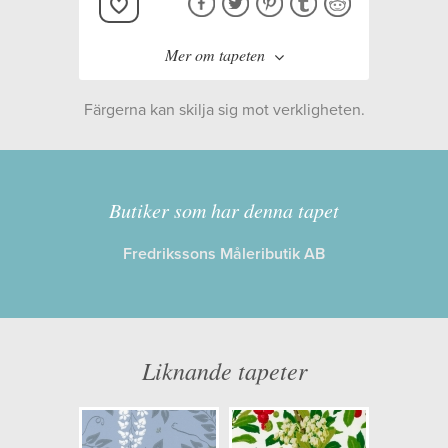
Mer om tapeten
Färgerna kan skilja sig mot verkligheten.
Tillverkare:
Cole & Son
Kollektion:
Archive Anthology
Butiker som har denna tapet
Fredrikssons Måleributik AB
Information
Egenskaper: Limma på väggen
Opacitet: Hög
Liknande tapeter
Längd x Bredd: 10,00 x 0,52
Mönsterhöjd: 0,38
Artikelnummer: 100/6030