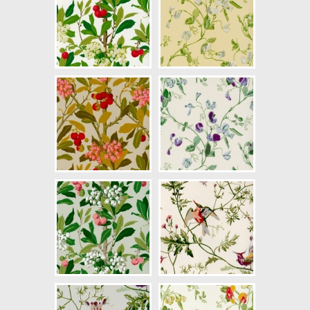
NCS Bottenkulör: S0603-G80Y
Färg: Grön, Beige, Lila, Brun
Mönster: Blommig
Struktur: Slät, Limtryck
Cirkapris: 2289,00 kr
(Kontakta din färghandlare för
exakt pris.)