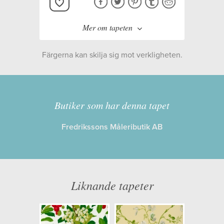
Mer om tapeten
Färgerna kan skilja sig mot verkligheten.
Tillverkare:
Cole & Son
Kollektion:
Archive Anthology
Butiker som har denna tapet
Fredrikssons Måleributik AB
Information
Egenskaper: Limma på väggen
Opacitet: Hög
Liknande tapeter
Längd x Bredd: 10,00 x 0,52
Mönsterhöjd: 0,61
Artikelnummer: 100/9045