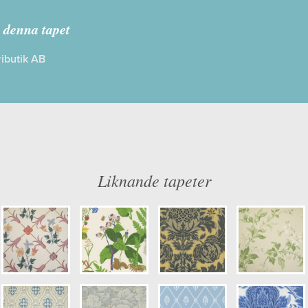
Anno
,
Boråstapeter
 denna tapet
ibutik AB
: Limma på väggen
Färg: Blå, Beige, Gul
ög
Mönster: Blommig, Medaljong, Histo
dd: 10,05 x 0,53
Struktur: Limtryck
: 0,38
Cirkapris: 999,00 kr
Liknande tapeter
er: 4589
(Kontakta din färghandlare för exakt 
ulör: S1505-Y30R