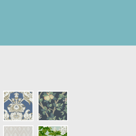
riskt
pris.)