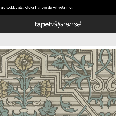
dare webbplats.
Klicka här om du vill veta mer.