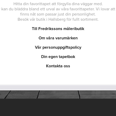
Hitta din favorittapet att förgylla dina väggar med.
 kan du bläddra bland ett urval av våra favorittapeter. Vi lovar att
finns nåt som passar just din personlighet.
Besök vår butik i Hallsberg för fullt sortiment.
Till Fredrikssons måleributik
Om våra varumärken
Vår personuppgiftspolicy
Din egen tapetbok
Kontakta oss