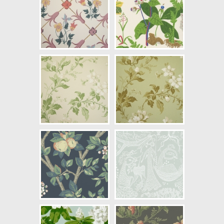
Artikelnummer: 7693
NCS Bottenkulör: S8005-R50B
Färg: Grön, Rosa, Orange
Mönster: Blommig
Struktur: Limtryck
Cirkapris: 999,00 kr
(Kontakta din färghandlare för
exakt pris.)