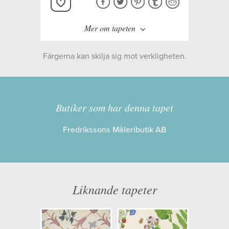
Mer om tapeten
Färgerna kan skilja sig mot verkligheten.
Tillverkare:
Boråstapeter
Kollektion:
Falsterbo III
,
Butiker som har denna tapet
Boråstapeter Selected
Fredrikssons Måleributik AB
Information
Egenskaper: Limma på väggen
Liknande tapeter
Opacitet: Hög
Längd x Bredd: 10,05 x 0,53
Mönsterhöjd: 0,53