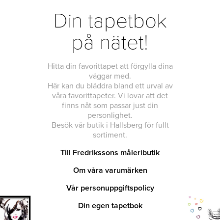
Din tapetbok
på nätet!
Hitta din favorittapet att förgylla dina
väggar med.
Här kan du bläddra bland ett urval av
våra favorittapeter. Vi lovar att det
finns nåt som passar just din
personlighet.
Besök vår butik i Hallsberg för fullt
sortiment.
Till Fredrikssons måleributik
Om våra varumärken
Vår personuppgiftspolicy
Din egen tapetbok