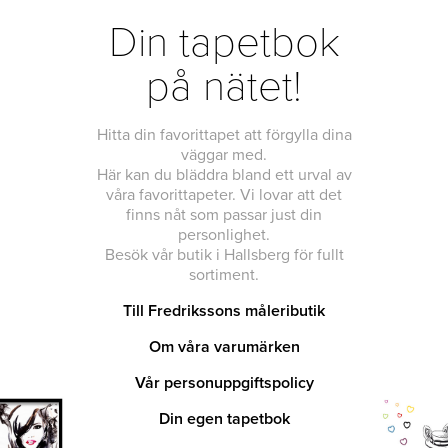
Din tapetbok
på nätet!
Hitta din favorittapet att förgylla dina
väggar med.
Här kan du bläddra bland ett urval av
våra favorittapeter. Vi lovar att det
finns nåt som passar just din
personlighet.
Besök vår butik i Hallsberg för fullt
sortiment.
Till Fredrikssons måleributik
Om våra varumärken
Vår personuppgiftspolicy
Din egen tapetbok