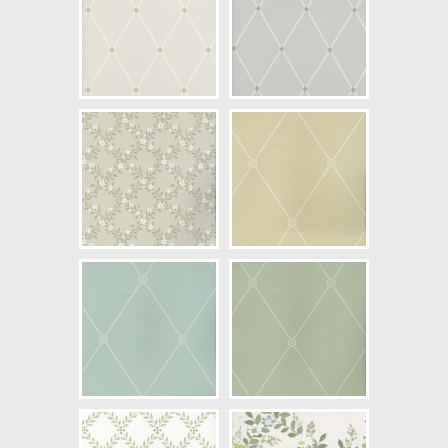
NCS Bottenkulör: S5005-B80G
Färg: Grön, Guld
Mönster: Trellis
Struktur: Slät
Cirkapris: 699,00 kr
(Kontakta din färghandlare för
exakt pris.)