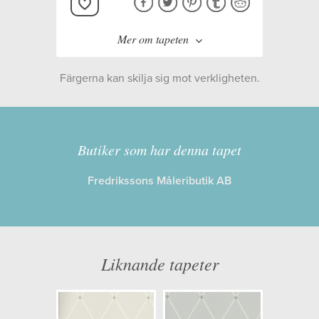
Mer om tapeten
Färgerna kan skilja sig mot verkligheten.
Tillverkare:
Boråstapeter
Kollektion:
Timeless Traditions
Butiker som har denna tapet
Fredrikssons Måleributik AB
Information
Egenskaper: Limma på väggen
Opacitet: Hög
Liknande tapeter
Längd x Bredd: 10,05 x 0,53
Mönsterhöjd: 0,18
Artikelnummer: 3282