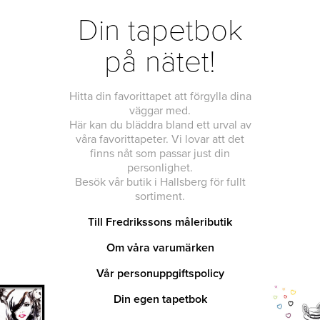
Din tapetbok
på nätet!
Hitta din favorittapet att förgylla dina
väggar med.
Här kan du bläddra bland ett urval av
våra favorittapeter. Vi lovar att det
finns nåt som passar just din
personlighet.
Besök vår butik i Hallsberg för fullt
sortiment.
Till Fredrikssons måleributik
Om våra varumärken
Vår personuppgiftspolicy
Din egen tapetbok