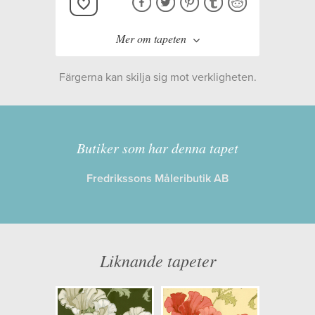
Mer om tapeten
Färgerna kan skilja sig mot verkligheten.
Tillverkare:
Boråstapeter
Kollektion:
Anno II
Butiker som har denna tapet
Fredrikssons Måleributik AB
Information
Egenskaper: Limma på väggen
Opacitet: Hög
Liknande tapeter
Längd x Bredd: 10,05 x 0,53
Mönsterhöjd: 0,38
Artikelnummer: 8084