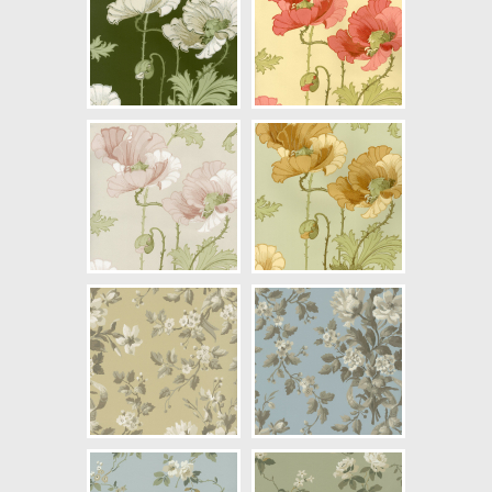
NCS Bottenkulör: S1505-Y30R
Färg: Beige, Rosa, Brun, Röd
Mönster: Blommig, Rosor
Struktur: Limtryck
Cirkapris: 1099,00 kr
(Kontakta din färghandlare för
exakt pris.)