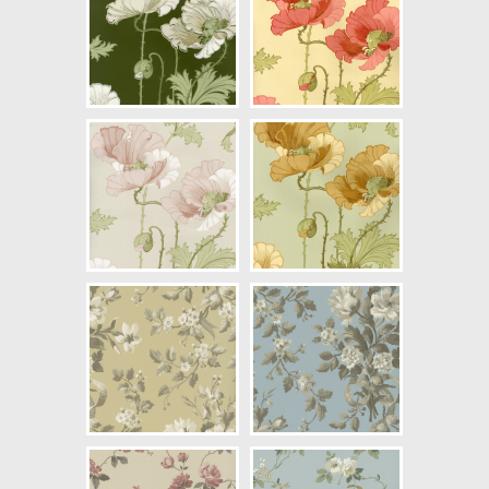
NCS Bottenkulör: S3010-G8Y
Färg: Grön, Vitaktig, Beige
Mönster: Blommig, Rosor
Struktur: Limtryck
Cirkapris: 1099,00 kr
(Kontakta din färghandlare för
exakt pris.)