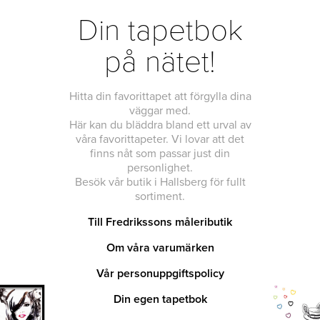
Din tapetbok
på nätet!
Hitta din favorittapet att förgylla dina
väggar med.
Här kan du bläddra bland ett urval av
våra favorittapeter. Vi lovar att det
finns nåt som passar just din
personlighet.
Besök vår butik i Hallsberg för fullt
sortiment.
Till Fredrikssons måleributik
Om våra varumärken
Vår personuppgiftspolicy
Din egen tapetbok