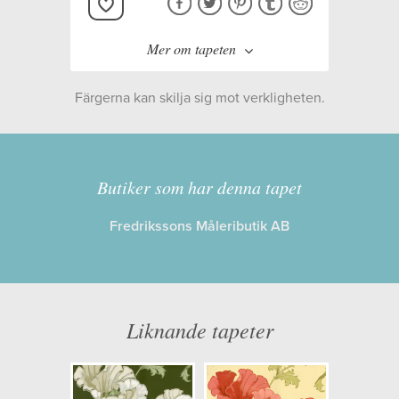
Mer om tapeten
Färgerna kan skilja sig mot verkligheten.
Tillverkare:
Boråstapeter
Kollektion:
Anno II
Butiker som har denna tapet
Fredrikssons Måleributik AB
Information
Egenskaper: Limma på väggen
Opacitet: Hög
Liknande tapeter
Längd x Bredd: 10,05 x 0,53
Mönsterhöjd: 0,38
Artikelnummer: 8086