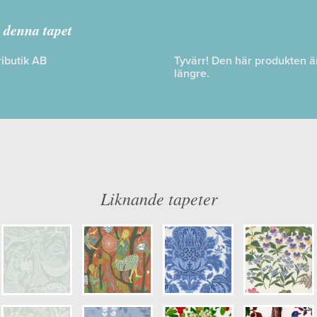
årt Arkiv
,
Icons
 denna tapet
ibutik AB
Tyvärr! Den här produkten är 
längre.
: Limma på väggen
Färg: Blå, Grön, Rosa
ög
Mönster: Blommig
dd: 10,05 x 0,53
Struktur: Slät
: 0,64
Cirkapris: 699,00 kr
mer: 2008
(Kontakta din färghandlare för exakt 
ulör: S7010-R90B
Liknande tapeter