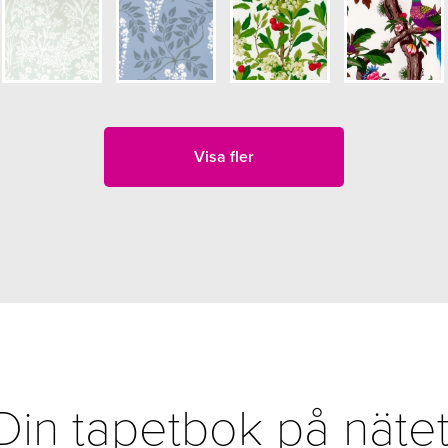
Visa fler
Din tapetbok på nätet