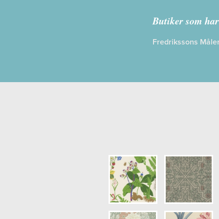
Kollektion:
V
Butiker som har
Information
Fredrikssons Måler
Egenskaper
Opacitet: H
Längd x Bre
Mönsterhöjd
Artikelnum
NCS Bottenk