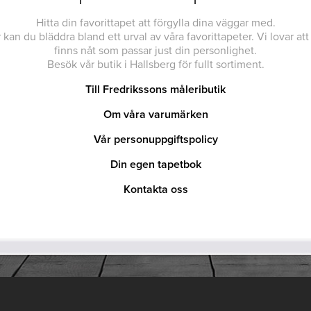
Hitta din favorittapet att förgylla dina väggar med.
 kan du bläddra bland ett urval av våra favorittapeter. Vi lovar att
finns nåt som passar just din personlighet.
Besök vår butik i Hallsberg för fullt sortiment.
Till Fredrikssons måleributik
Om våra varumärken
Vår personuppgiftspolicy
Din egen tapetbok
Kontakta oss