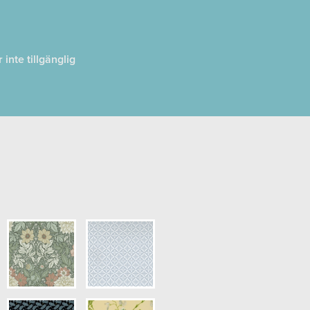
inte tillgänglig
pris.)