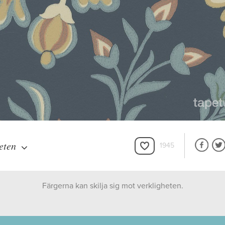
eten
1945
Färgerna kan skilja sig mot verkligheten.
Boråstapeter