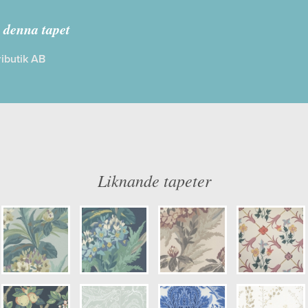
urora 1838
 denna tapet
ibutik AB
: Limma på väggen
Färg: Grön, Vitaktig, Vinröd, Apriko
g
Mönster: Blommig, Växter
dd: 10,05 x 0,52
Struktur: Limtryck
: 0,53
Cirkapris: 1290,00 kr
er: 1804-116-02
(Kontakta din färghandlare för exakt 
Liknande tapeter
kulör: S3005-Y20R