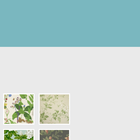
s
pris.)