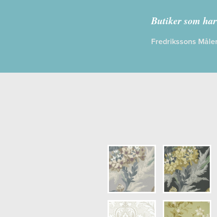
Kollektion:
A
Butiker som har
Information
Fredrikssons Måler
Egenskaper
Opacitet: Lå
Längd x Bre
Mönsterhöjd
Artikelnumm
NCS Botten