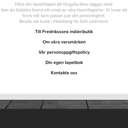
Hitta din favorittapet att förgylla dina väggar med.
 kan du bläddra bland ett urval av våra favorittapeter. Vi lovar att
finns nåt som passar just din personlighet.
Besök vår butik i Hallsberg för fullt sortiment.
Till Fredrikssons måleributik
Om våra varumärken
Vår personuppgiftspolicy
Din egen tapetbok
Kontakta oss