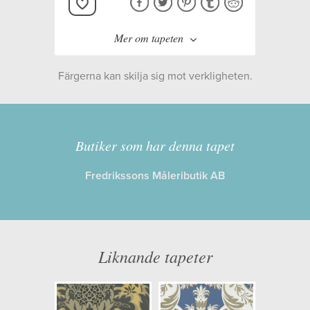
Mer om tapeten
Färgerna kan skilja sig mot verkligheten.
Tillverkare:
Cole & Son
Kollektion:
ALBEMARLE
Butiker som har denna tapet
Fredrikssons Måleributik AB
Information
Egenskaper: Limma på väggen
Opacitet: Hög
Liknande tapeter
Längd x Bredd: 10,00 x 53,00
Mönsterhöjd: 0,91
Artikelnummer: 94/2013