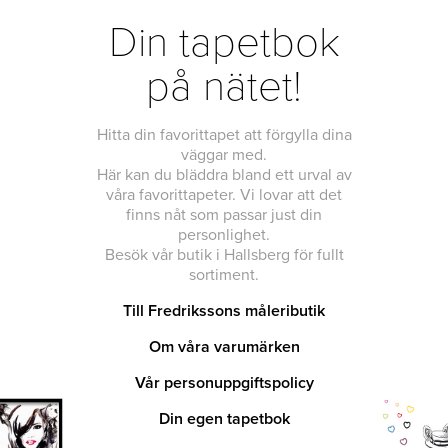
Din tapetbok
på nätet!
Hitta din favorittapet att förgylla dina
väggar med.
Här kan du bläddra bland ett urval av
våra favorittapeter. Vi lovar att det
finns nåt som passar just din
personlighet.
Besök vår butik i Hallsberg för fullt
sortiment.
Till Fredrikssons måleributik
Om våra varumärken
Vår personuppgiftspolicy
Din egen tapetbok