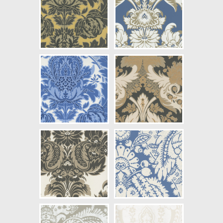
NCS Bottenkulör: S2030-Y10R
Färg: Vitaktig, Gul
Mönster: Medaljong
Struktur: Slät, Limtryck
Cirkapris: 3448,00 kr
(Kontakta din färghandlare för
exakt pris.)