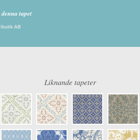
Anno
 denna tapet
ibutik AB
: Limma på väggen
Färg: Blå, Gul
ög
Mönster: Medaljong, Historiskt
dd: 10,05 x 0,53
Struktur: Limtryck
: 0,38
Cirkapris: 999,00 kr
er: 4521
(Kontakta din färghandlare för exakt 
Liknande tapeter
kulör: S6020-R90B