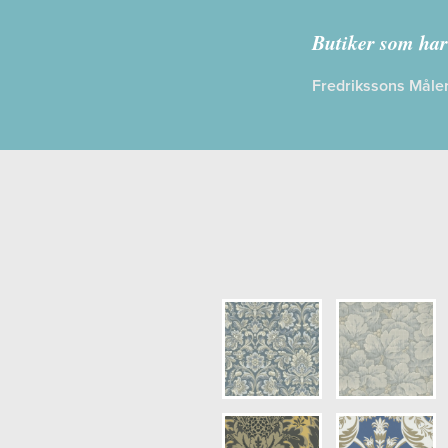
Kollektion:
Butiker som har
Information
Fredrikssons Måler
Egenskaper
Opacitet: H
Längd x Bre
Mönsterhöjd
Artikelnumm
NCS Botten