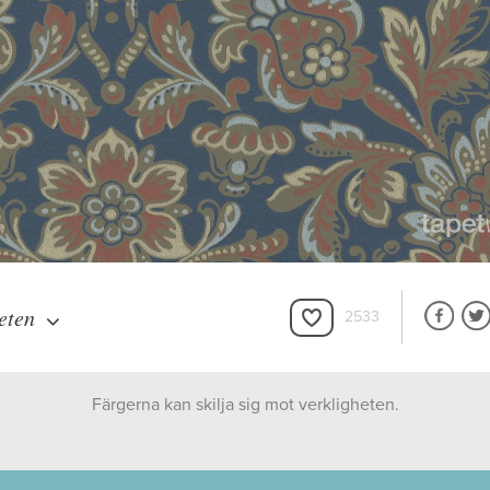
eten
2533
Färgerna kan skilja sig mot verkligheten.
Boråstapeter