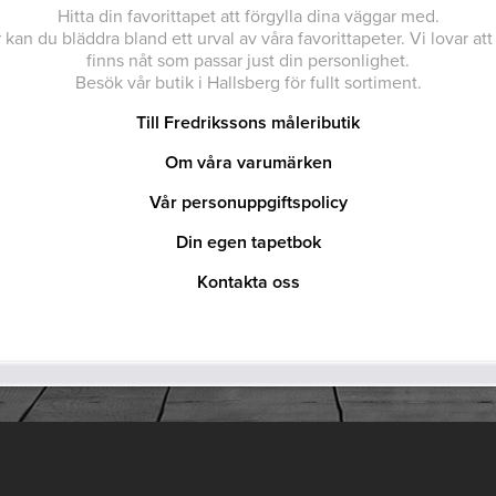
Hitta din favorittapet att förgylla dina väggar med.
 kan du bläddra bland ett urval av våra favorittapeter. Vi lovar att
finns nåt som passar just din personlighet.
Besök vår butik i Hallsberg för fullt sortiment.
Till Fredrikssons måleributik
Om våra varumärken
Vår personuppgiftspolicy
Din egen tapetbok
Kontakta oss