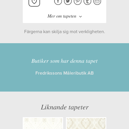
Mer om tapeten
Färgerna kan skilja sig mot verkligheten.
Tillverkare:
Decor Maison
Kollektion:
Modern Classics II
Butiker som har denna tapet
Fredrikssons Måleributik AB
Information
Egenskaper: Limma på väggen
Opacitet: Hög
Liknande tapeter
Längd x Bredd: 10,05 x 0,53
Mönsterhöjd: 0,11
Artikelnummer: 356-04