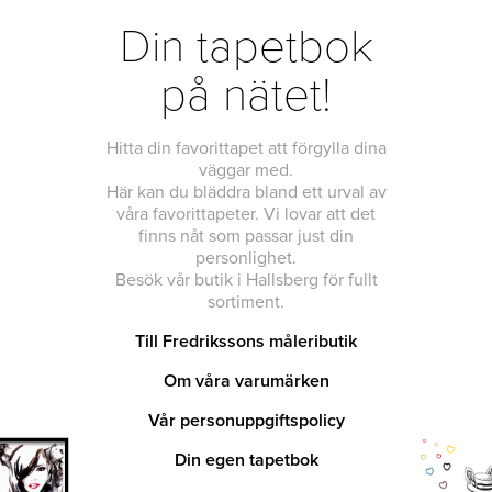
Din tapetbok
på nätet!
Hitta din favorittapet att förgylla dina
väggar med.
Här kan du bläddra bland ett urval av
våra favorittapeter. Vi lovar att det
finns nåt som passar just din
personlighet.
Besök vår butik i Hallsberg för fullt
sortiment.
Till Fredrikssons måleributik
Om våra varumärken
Vår personuppgiftspolicy
Din egen tapetbok