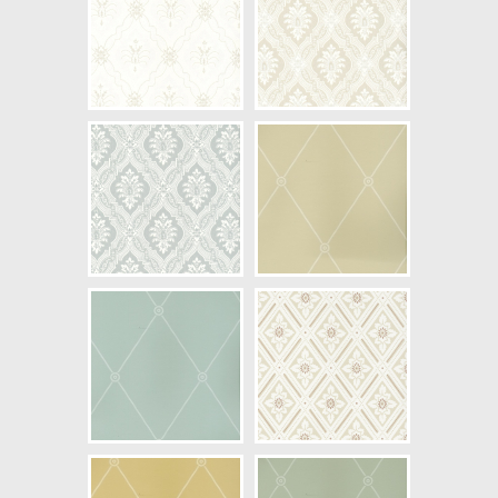
NCS Bottenkulör: S0601-Y
Färg: Blå, Vitaktig
Mönster: Trellis
Struktur: Limtryck
Cirkapris: 1250,00 kr
(Kontakta din färghandlare för
exakt pris.)