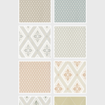
NCS Bottenkulör: S1505-Y40R
Färg: Vitaktig, Beige
Mönster: Trellis
Struktur: Limtryck
Cirkapris: 1145,00 kr
(Kontakta din färghandlare för
exakt pris.)