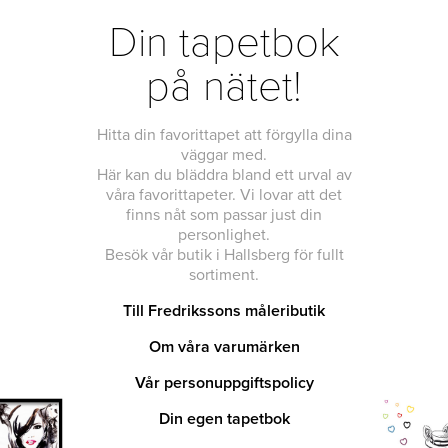
Din tapetbok
på nätet!
Hitta din favorittapet att förgylla dina
väggar med.
Här kan du bläddra bland ett urval av
våra favorittapeter. Vi lovar att det
finns nåt som passar just din
personlighet.
Besök vår butik i Hallsberg för fullt
sortiment.
Till Fredrikssons måleributik
Om våra varumärken
Vår personuppgiftspolicy
Din egen tapetbok