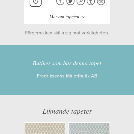
Mer om tapeten
Färgerna kan skilja sig mot verkligheten.
Tillverkare:
Duro
Kollektion:
Flora
Butiker som har denna tapet
Fredrikssons Måleributik AB
Information
Egenskaper: Limma på väggen
Opacitet: Hög
Liknande tapeter
Längd x Bredd: 10,05 x 0,53
Mönsterhöjd: 0,27
Artikelnummer: 692-07