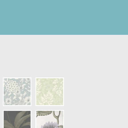
r
pris.)