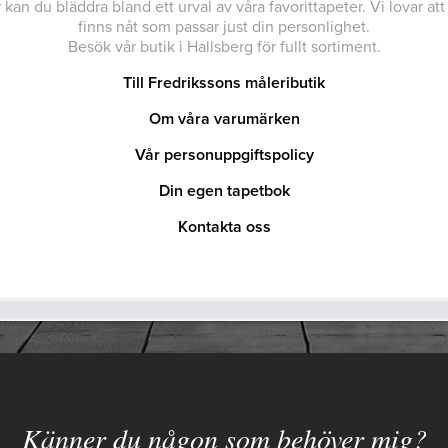
 kan du bläddra bland ett urval av våra favorittapeter. Vi lovar att
finns nåt som passar just din personlighet.
Besök vår butik i Hallsberg för fullt sortiment.
Till Fredrikssons måleributik
Om våra varumärken
Vår personuppgiftspolicy
Din egen tapetbok
Kontakta oss
Känner du någon som behöver mig?