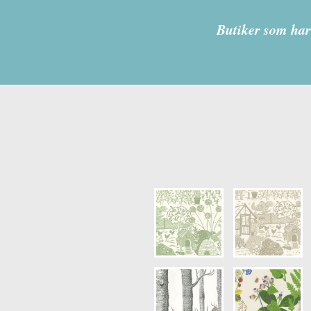
Kollektion:
T
Butiker som har
Information
Egenskaper
Opacitet: Lå
Längd x Bre
Mönsterhöjd
Artikelnumm
NCS Bottenk