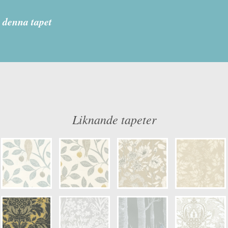
he Potting Room
 denna tapet
: Limma på väggen
Färg: Vitaktig, Gul, Grå, Guld
g
Mönster: Växande, Blommig, Växte
dd: 10,05 x 0,52
Struktur: Slät, Metallic
: 0,52
Cirkapris: 914,00 kr
Liknande tapeter
er: 216375
(Kontakta din färghandlare för exakt 
ulör: S0502-Y