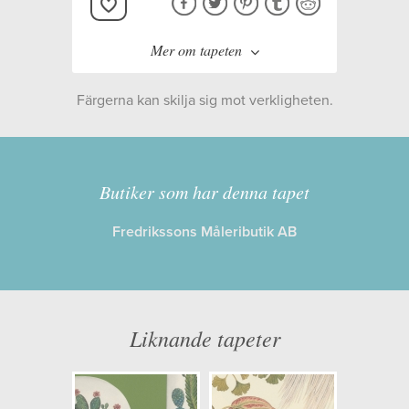
Mer om tapeten
Färgerna kan skilja sig mot verkligheten.
Tillverkare:
Sanderson
Kollektion:
The Glasshouse
Butiker som har denna tapet
Fredrikssons Måleributik AB
Information
Egenskaper: Limma på väggen
Opacitet: Låg
Liknande tapeter
Längd x Bredd: 10,00 x 0,52
Mönsterhöjd: 0,61
Artikelnummer: 216665