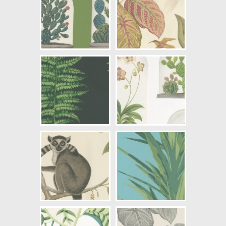
NCS Bottenkulör: S0804-Y10R
Färg: Grön, Beige, Brun, Grå,
Svartaktig
Mönster: Djur, Växter, Grenar
Struktur: Slät
Cirkapris: 1610,00 kr
(Kontakta din färghandlare för
exakt pris.)