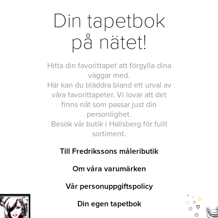
Din tapetbok
på nätet!
Hitta din favorittapet att förgylla dina
väggar med.
Här kan du bläddra bland ett urval av
våra favorittapeter. Vi lovar att det
finns nåt som passar just din
personlighet.
Besök vår butik i Hallsberg för fullt
sortiment.
Till Fredrikssons måleributik
Om våra varumärken
Vår personuppgiftspolicy
Din egen tapetbok