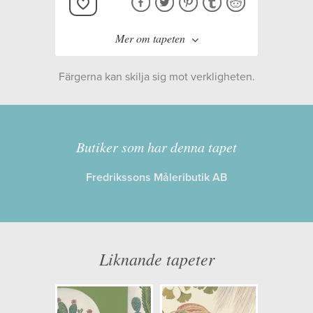
Mer om tapeten
Färgerna kan skilja sig mot verkligheten.
Tillverkare:
Sanderson
Kollektion:
The Glasshouse
Butiker som har denna tapet
Fredrikssons Måleributik AB
Information
Egenskaper: Limma på väggen
Opacitet: Låg
Liknande tapeter
Längd x Bredd: 10,00 x 0,52
Mönsterhöjd: 0,68
Artikelnummer: 216655