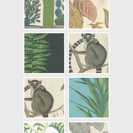
NCS Bottenkulör: S0502-G
Färg: Grön, Vitaktig, Gul, Rosa,
Brun, Silver
Mönster: Blommig, Växter
Struktur: Slät
Cirkapris: 1610,00 kr
(Kontakta din färghandlare för
exakt pris.)