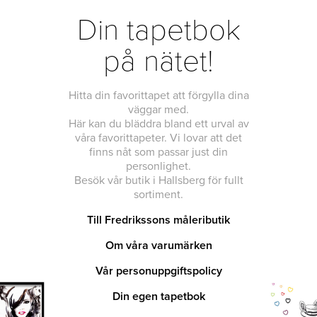
Din tapetbok
på nätet!
Hitta din favorittapet att förgylla dina
väggar med.
Här kan du bläddra bland ett urval av
våra favorittapeter. Vi lovar att det
finns nåt som passar just din
personlighet.
Besök vår butik i Hallsberg för fullt
sortiment.
Till Fredrikssons måleributik
Om våra varumärken
Vår personuppgiftspolicy
Din egen tapetbok