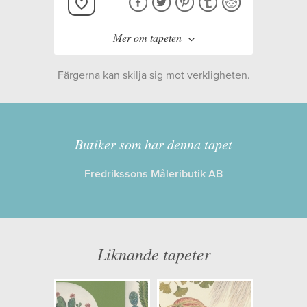
Mer om tapeten
Färgerna kan skilja sig mot verkligheten.
Tillverkare:
Sanderson
Kollektion:
The Glasshouse
Butiker som har denna tapet
Fredrikssons Måleributik AB
Information
Egenskaper: Limma på väggen
Opacitet: Låg
Liknande tapeter
Längd x Bredd: 120,00 x 137,00
Mönsterhöjd: 0,00
Artikelnummer: 216667