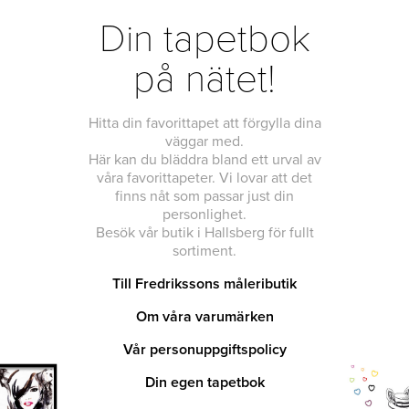
Din tapetbok
på nätet!
Hitta din favorittapet att förgylla dina
väggar med.
Här kan du bläddra bland ett urval av
våra favorittapeter. Vi lovar att det
finns nåt som passar just din
personlighet.
Besök vår butik i Hallsberg för fullt
sortiment.
Till Fredrikssons måleributik
Om våra varumärken
Vår personuppgiftspolicy
Din egen tapetbok