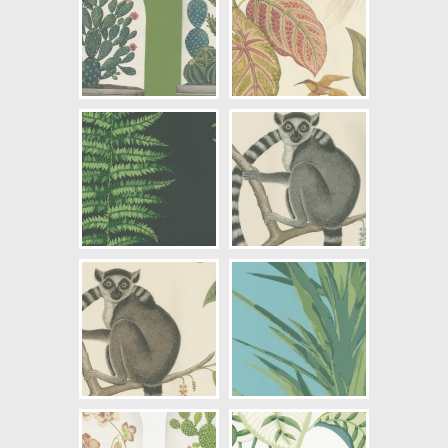
NCS Bottenkulör: S7010-R70B
Färg: Grön, Vitaktig, Rosa,
Svartaktig, Guld, Vinröd
Mönster: Blommig, Växter
Struktur: Slät
Cirkapris: 1610,00 kr
(Kontakta din färghandlare för
exakt pris.)