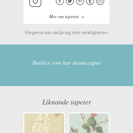
Mer om tapeten
Färgerna kan skilja sig mot verkligheten.
Tillverkare:
Sanderson
Kollektion:
Woodland Walk
Butiker som har denna tapet
Information
Egenskaper: Limma på väggen
Liknande tapeter
Opacitet: Låg
Längd x Bredd: 10,05 x 0,52
Mönsterhöjd: 0,69
Artikelnummer: 245705