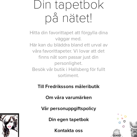
Din tapetbok
på nätet!
Hitta din favorittapet att förgylla dina
väggar med.
Här kan du bläddra bland ett urval av
våra favorittapeter. Vi lovar att det
finns nåt som passar just din
personlighet.
Besök vår butik i Hallsberg för fullt
sortiment.
Till Fredrikssons måleributik
Om våra varumärken
Vår personuppgiftspolicy
Din egen tapetbok
Kontakta oss