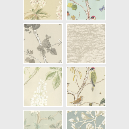
NCS Bottenkulör: S0804-Y30R
Färg: Blå, Beige, Gul
Mönster: Djur, Växter, Träd,
Fjärilar, Fåglar
Struktur: Slät
Cirkapris: 1610,00 kr
(Kontakta din färghandlare för
exakt pris.)