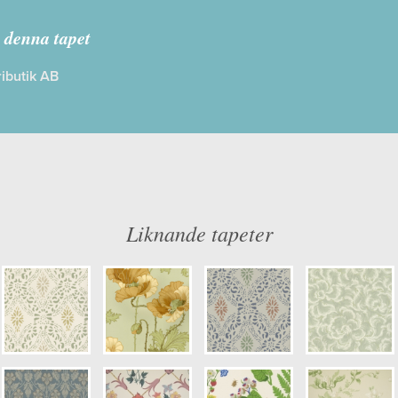
nno II
 denna tapet
ibutik AB
: Limma på väggen
Färg: Grön, Röd
ög
Mönster: Blommig, Historiskt, Stor
dd: 10,05 x 0,53
Struktur: Limtryck
: 0,53
Cirkapris: 1099,00 kr
mer: 8090
(Kontakta din färghandlare för exakt 
Liknande tapeter
ulör: S2010-Y20R