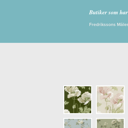
Kollektion:
A
Butiker som har
Information
Fredrikssons Måler
Egenskaper
Opacitet: H
Längd x Bre
Mönsterhöjd
Artikelnum
NCS Bottenk