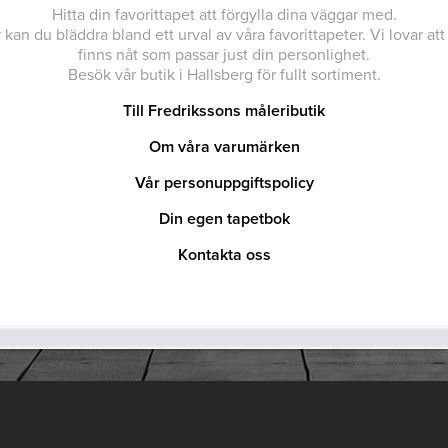
Hitta din favorittapet att förgylla dina väggar med.
 kan du bläddra bland ett urval av våra favorittapeter. Vi lovar att
finns nåt som passar just din personlighet.
Besök vår butik i Hallsberg för fullt sortiment.
Till Fredrikssons måleributik
Om våra varumärken
Vår personuppgiftspolicy
Din egen tapetbok
Kontakta oss