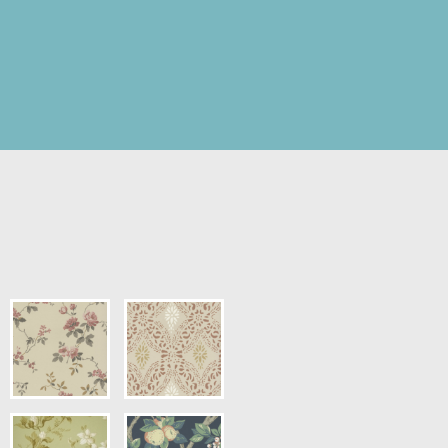
mönstrad
pris.)