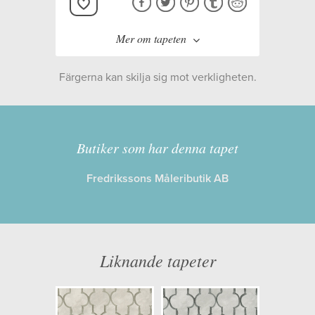
Mer om tapeten
Färgerna kan skilja sig mot verkligheten.
Tillverkare:
Designers Guild
Kollektion:
Porcelaine de chine
Butiker som har denna tapet
Fredrikssons Måleributik AB
Information
Egenskaper: Limma på väggen
Opacitet: Låg
Liknande tapeter
Längd x Bredd: 10,05 x 0,52
Mönsterhöjd: 0,26
Artikelnummer: PDG1151/02