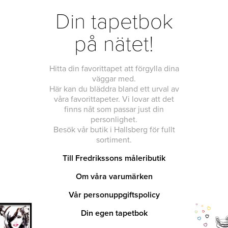
Din tapetbok
på nätet!
Hitta din favorittapet att förgylla dina
väggar med.
Här kan du bläddra bland ett urval av
våra favorittapeter. Vi lovar att det
finns nåt som passar just din
personlighet.
Besök vår butik i Hallsberg för fullt
sortiment.
Till Fredrikssons måleributik
Om våra varumärken
Vår personuppgiftspolicy
Din egen tapetbok