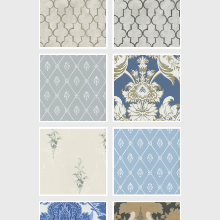
NCS Bottenkulör: S1002-Y
Färg: Vitaktig, Grå
Mönster: Medaljong, Trellis
Struktur: Slät
Cirkapris: 1290,00 kr
(Kontakta din färghandlare för
exakt pris.)