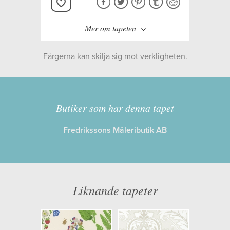
Mer om tapeten
Färgerna kan skilja sig mot verkligheten.
Tillverkare:
Duro
Kollektion:
Duro 1900
Butiker som har denna tapet
Fredrikssons Måleributik AB
Information
Egenskaper: Limma på väggen
Opacitet: Låg
Liknande tapeter
Längd x Bredd: 10,05 x 0,53
Mönsterhöjd: 0,26
Artikelnummer: 387-02