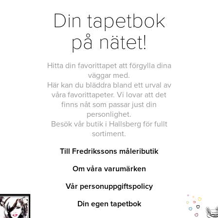
Din tapetbok
på nätet!
Hitta din favorittapet att förgylla dina
väggar med.
Här kan du bläddra bland ett urval av
våra favorittapeter. Vi lovar att det
finns nåt som passar just din
personlighet.
Besök vår butik i Hallsberg för fullt
sortiment.
Till Fredrikssons måleributik
Om våra varumärken
Vår personuppgiftspolicy
Din egen tapetbok