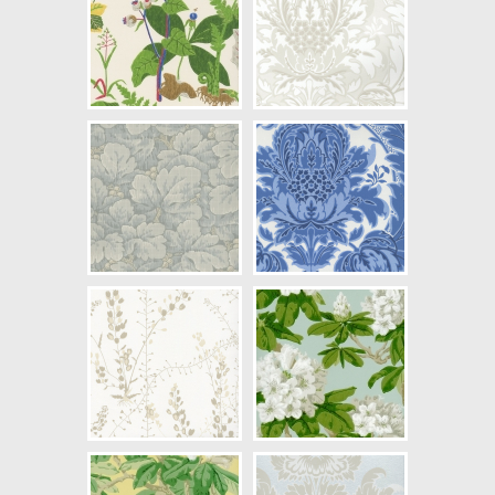
NCS Bottenkulör: S1002-Y50R
Färg: Vitaktig, Grå
Mönster: Blommig, Växter
Struktur: Limtryck
Cirkapris: 935,00 kr
(Kontakta din färghandlare för
exakt pris.)