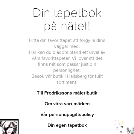
Din tapetbok
på nätet!
Hitta din favorittapet att förgylla dina
väggar med.
Här kan du bläddra bland ett urval av
våra favorittapeter. Vi lovar att det
finns nåt som passar just din
personlighet.
Besök vår butik i Hallsberg för fullt
sortiment.
Till Fredrikssons måleributik
Om våra varumärken
Vår personuppgiftspolicy
Din egen tapetbok