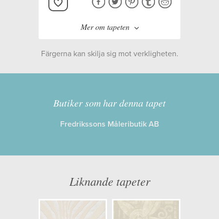
Mer om tapeten
Färgerna kan skilja sig mot verkligheten.
Butiker som har denna tapet
Tillverkare:
Ralph Lauren
Fredrikssons Måleributik AB
Kollektion:
Signature Penthouse
Suite
Information
Liknande tapeter
Egenskaper: Limma på väggen
Opacitet: Låg