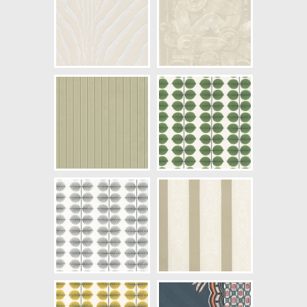
Längd x Bredd: 10,00 x 0,52
Mönsterhöjd: 0,53
Artikelnummer: PRL5017 04
NCS Bottenkulör: S0502-Y
Färg: Vitaktig, Svartaktig
Mönster: Randig, Djurimitation
Struktur: Slät, Velor/Flock
Cirkapris: 2590,00 kr
(Kontakta din färghandlare för
exakt pris.)