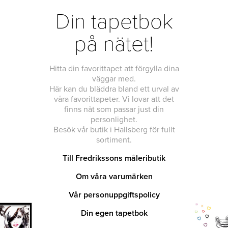
Din tapetbok
på nätet!
Hitta din favorittapet att förgylla dina
väggar med.
Här kan du bläddra bland ett urval av
våra favorittapeter. Vi lovar att det
finns nåt som passar just din
personlighet.
Besök vår butik i Hallsberg för fullt
sortiment.
Till Fredrikssons måleributik
Om våra varumärken
Vår personuppgiftspolicy
Din egen tapetbok