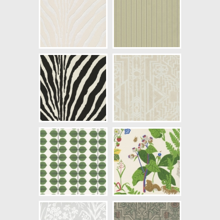
Längd x Bredd: 10,00 x 0,68
Mönsterhöjd: 0,52
Artikelnummer: PRL5012 01
NCS Bottenkulör: S1505-Y20R
Färg: Vitaktig, Beige
Mönster: Randig, Blommig
Struktur: Slät, Metallic
Cirkapris: 1890,00 kr
(Kontakta din färghandlare för
exakt pris.)