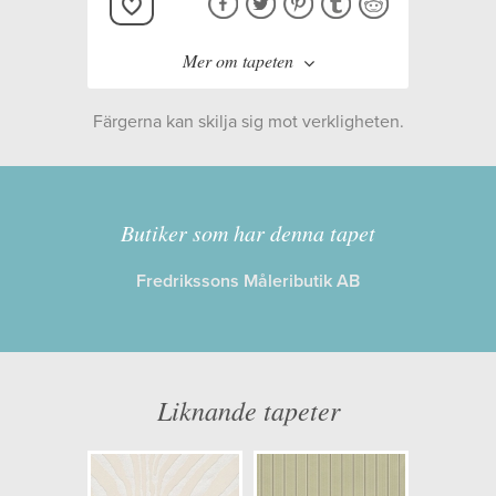
Mer om tapeten
Färgerna kan skilja sig mot verkligheten.
Butiker som har denna tapet
Tillverkare:
Ralph Lauren
Fredrikssons Måleributik AB
Kollektion:
Signature Penthouse
Suite
Information
Liknande tapeter
Egenskaper: Limma på väggen
Opacitet: Låg