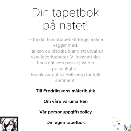
Din tapetbok
på nätet!
Hitta din favorittapet att förgylla dina
väggar med.
Här kan du bläddra bland ett urval av
våra favorittapeter. Vi lovar att det
finns nåt som passar just din
personlighet.
Besök vår butik i Hallsberg för fullt
sortiment.
Till Fredrikssons måleributik
Om våra varumärken
Vår personuppgiftspolicy
Din egen tapetbok