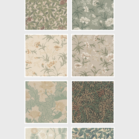
NCS Bottenkulör: S1505-Y30R
Färg: Grön
Mönster: Växande, Blommig
Struktur: Limtryck
Cirkapris: 1223,00 kr
(Kontakta din färghandlare för
exakt pris.)