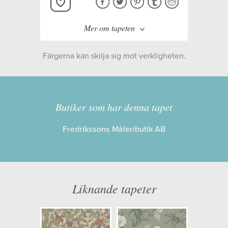
Mer om tapeten
Färgerna kan skilja sig mot verkligheten.
Tillverkare:
Sandberg Wallpaper
Kollektion:
Trädgården
Butiker som har denna tapet
Fredrikssons Måleributik AB
Information
Egenskaper: Limma på väggen
Opacitet: Hög
Liknande tapeter
Längd x Bredd: 10,05 x 0,53
Mönsterhöjd: 0,27
Artikelnummer: S10569