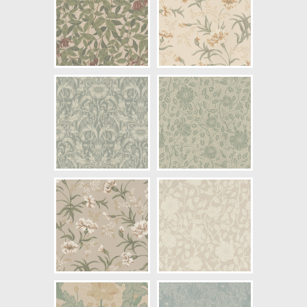
NCS Bottenkulör: S3005-G80Y
Färg: Grön, Vitaktig, Beige
Mönster: Blommig
Struktur: Limtryck
Cirkapris: 1399,00 kr
(Kontakta din färghandlare för
exakt pris.)