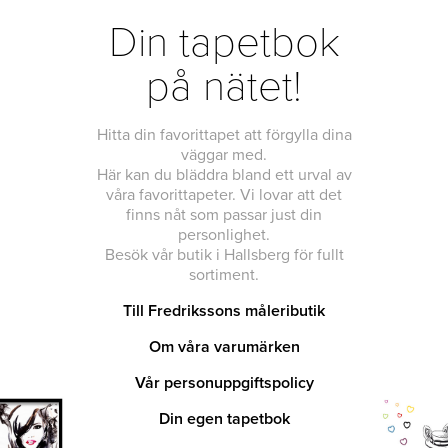
Din tapetbok
på nätet!
Hitta din favorittapet att förgylla dina
väggar med.
Här kan du bläddra bland ett urval av
våra favorittapeter. Vi lovar att det
finns nåt som passar just din
personlighet.
Besök vår butik i Hallsberg för fullt
sortiment.
Till Fredrikssons måleributik
Om våra varumärken
Vår personuppgiftspolicy
Din egen tapetbok