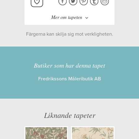
Mer om tapeten
Färgerna kan skilja sig mot verkligheten.
Tillverkare:
Sandberg Wallpaper
Kollektion:
Trädgården
Butiker som har denna tapet
Fredrikssons Måleributik AB
Information
Egenskaper: Limma på väggen
Opacitet: Hög
Liknande tapeter
Längd x Bredd: 10,05 x 0,53
Mönsterhöjd: 0,35
Artikelnummer: 832-38