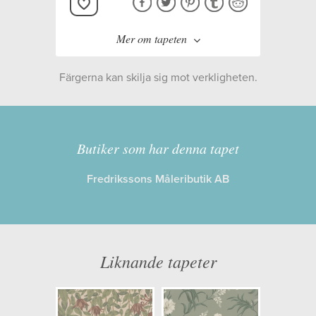
Mer om tapeten
Färgerna kan skilja sig mot verkligheten.
Tillverkare:
Sandberg Wallpaper
Kollektion:
Trädgården
Butiker som har denna tapet
Fredrikssons Måleributik AB
Information
Egenskaper: Limma på väggen
Opacitet: Hög
Liknande tapeter
Längd x Bredd: 10,05 x 0,53
Mönsterhöjd: 0,27
Artikelnummer: S10567