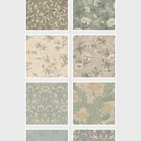
NCS Bottenkulör: S1502-Y50R
Färg: Beige, Rosa
Mönster: Blommig
Struktur: Limtryck
Cirkapris: 1223,00 kr
(Kontakta din färghandlare för
exakt pris.)