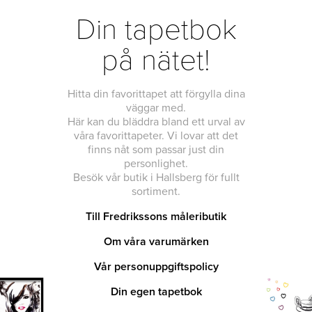
Din tapetbok
på nätet!
Hitta din favorittapet att förgylla dina
väggar med.
Här kan du bläddra bland ett urval av
våra favorittapeter. Vi lovar att det
finns nåt som passar just din
personlighet.
Besök vår butik i Hallsberg för fullt
sortiment.
Till Fredrikssons måleributik
Om våra varumärken
Vår personuppgiftspolicy
Din egen tapetbok