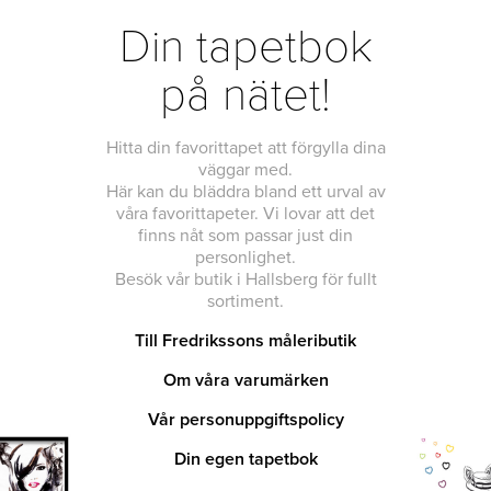
Din tapetbok
på nätet!
Hitta din favorittapet att förgylla dina
väggar med.
Här kan du bläddra bland ett urval av
våra favorittapeter. Vi lovar att det
finns nåt som passar just din
personlighet.
Besök vår butik i Hallsberg för fullt
sortiment.
Till Fredrikssons måleributik
Om våra varumärken
Vår personuppgiftspolicy
Din egen tapetbok