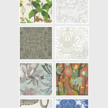
Artikelnummer: 6140
NCS Bottenkulör: S1002-Y20R
Färg: Blå, Vitaktig, Beige
Mönster: Blommig, Växter
Struktur: Slät
Cirkapris: 699,00 kr
(Kontakta din färghandlare för
exakt pris.)