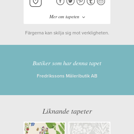
Mer om tapeten
Färgerna kan skilja sig mot verkligheten.
Tillverkare:
Boråstapeter
Kollektion:
Blue & White
,
Butiker som har denna tapet
Boråstapeter Selected
Fredrikssons Måleributik AB
Information
Egenskaper: Limma på väggen
Liknande tapeter
Opacitet: Hög
Längd x Bredd: 10,05 x 0,53
Mönsterhöjd: 0,53