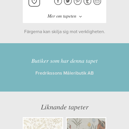
Mer om tapeten
Färgerna kan skilja sig mot verkligheten.
Tillverkare:
Boråstapeter
Kollektion:
Boråstapeter
Butiker som har denna tapet
Selected
Fredrikssons Måleributik AB
Information
Egenskaper: Limma på väggen
Liknande tapeter
Opacitet: Hög
Längd x Bredd: 10,05 x 0,53
Mönsterhöjd: 0,53