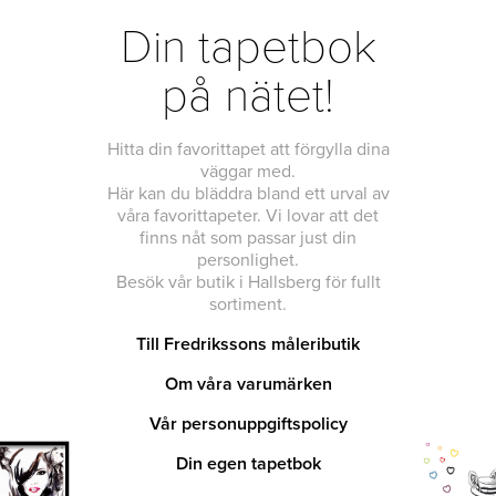
Din tapetbok
på nätet!
Hitta din favorittapet att förgylla dina
väggar med.
Här kan du bläddra bland ett urval av
våra favorittapeter. Vi lovar att det
finns nåt som passar just din
personlighet.
Besök vår butik i Hallsberg för fullt
sortiment.
Till Fredrikssons måleributik
Om våra varumärken
Vår personuppgiftspolicy
Din egen tapetbok