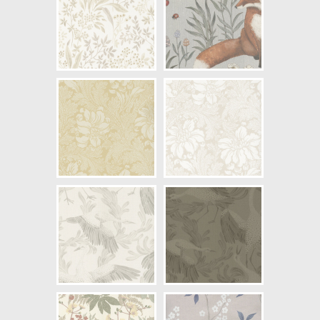
Artikelnummer: 7430
NCS Bottenkulör: S2010-Y30R
Färg: Beige, Brun
Mönster: Växande, Växter
Struktur: Slät
Cirkapris: 499,00 kr
(Kontakta din färghandlare för
exakt pris.)