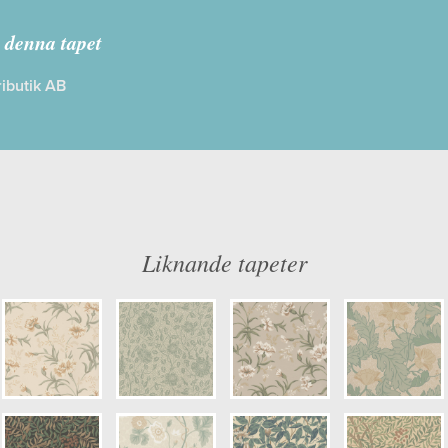
rädgården
 denna tapet
ibutik AB
: Limma på väggen
Färg: Grön, Beige, Röd
ög
Mönster: Växande, Blommig, Blad
dd: 10,05 x 0,53
Struktur: Limtryck
: 0,32
Cirkapris: 1223,00 kr
er: S10557
(Kontakta din färghandlare för exakt 
Liknande tapeter
ulör: S1505-Y60R