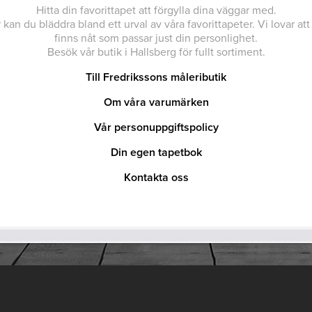
Hitta din favorittapet att förgylla dina väggar med.
 kan du bläddra bland ett urval av våra favorittapeter. Vi lovar att
finns nåt som passar just din personlighet.
Besök vår butik i Hallsberg för fullt sortiment.
Till Fredrikssons måleributik
Om våra varumärken
Vår personuppgiftspolicy
Din egen tapetbok
Kontakta oss