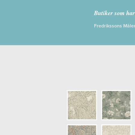
Kollektion:
T
Butiker som har
Information
Fredrikssons Måler
Egenskaper
Opacitet: H
Längd x Bre
Mönsterhöjd
Artikelnumm
NCS Bottenk