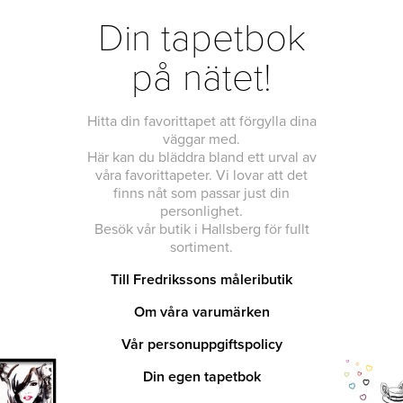
Din tapetbok
på nätet!
Hitta din favorittapet att förgylla dina
väggar med.
Här kan du bläddra bland ett urval av
våra favorittapeter. Vi lovar att det
finns nåt som passar just din
personlighet.
Besök vår butik i Hallsberg för fullt
sortiment.
Till Fredrikssons måleributik
Om våra varumärken
Vår personuppgiftspolicy
Din egen tapetbok