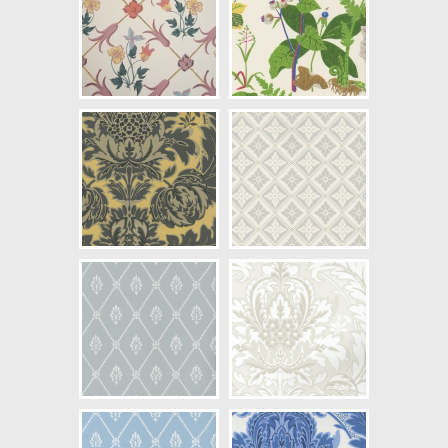
NCS Bottenkulör: S0300-N
Färg: Vitaktig, Gul, Grå
Mönster: Rutig, Blommig
Struktur: Limtryck
Cirkapris: 935,00 kr
(Kontakta din färghandlare för
exakt pris.)